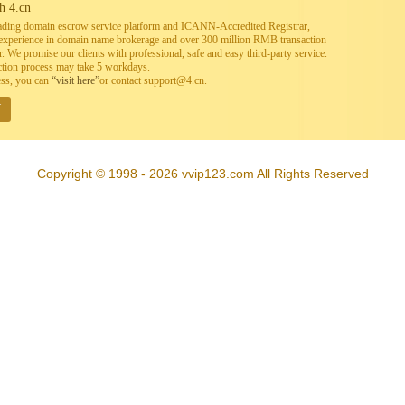
h 4.cn
leading domain escrow service platform and ICANN-Accredited Registrar,
h experience in domain name brokerage and over 300 million RMB transaction
. We promise our clients with professional, safe and easy third-party service.
ction process may take 5 workdays.
ess, you can
“visit here”
or contact support@4.cn.
W
Copyright © 1998 - 2026 vvip123.com All Rights Reserved