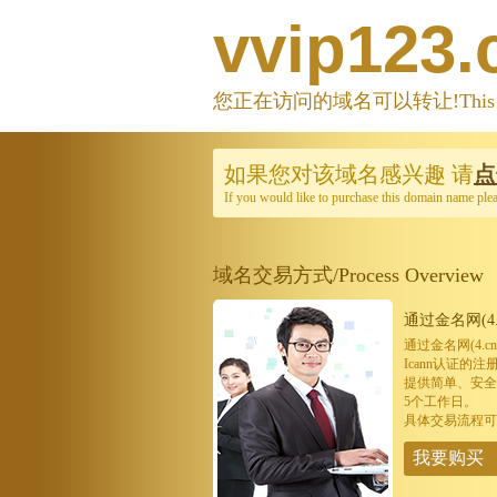
vvip123
您正在访问的域名可以转让!This domain
如果您对该域名感兴趣
请
点
If you would like to purchase this domain name ple
域名交易方式/Process Overview
通过金名网(4.
通过金名网(4.
Icann认证
提供简单、安全
5个工作日。
具体交易流程可
我要购买