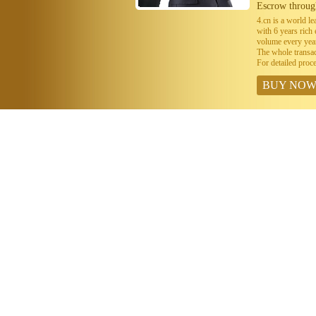
Escrow throug
4.cn is a world 
with 6 years ric
volume every year
The whole transa
For detailed proc
BUY NO