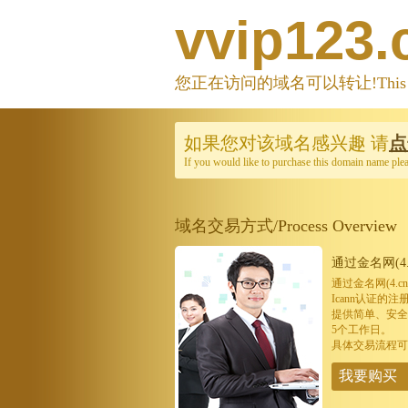
vvip123
您正在访问的域名可以转让!This domain
如果您对该域名感兴趣
请
点
If you would like to purchase this domain name ple
域名交易方式/Process Overview
通过金名网(4.
通过金名网(4.
Icann认证
提供简单、安全
5个工作日。
具体交易流程可
我要购买