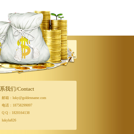
系我们/Contact
邮箱：luky@goldenname.com
电话：18758299097
Q Q：1820164138
lukylu826