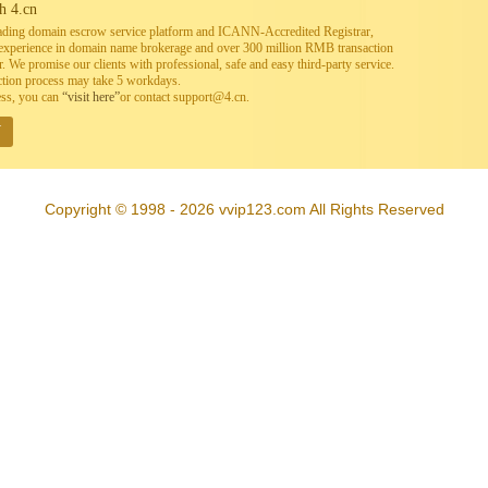
h 4.cn
leading domain escrow service platform and ICANN-Accredited Registrar,
h experience in domain name brokerage and over 300 million RMB transaction
. We promise our clients with professional, safe and easy third-party service.
ction process may take 5 workdays.
ess, you can
“visit here”
or contact support@4.cn.
W
Copyright © 1998 - 2026 vvip123.com All Rights Reserved