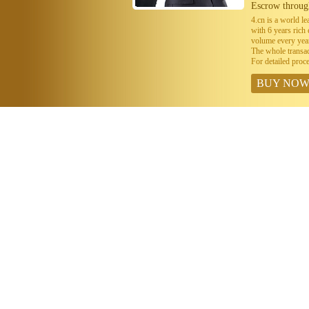
Escrow throug
4.cn is a world 
with 6 years ric
volume every year
The whole transa
For detailed proc
BUY NO